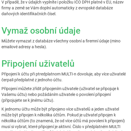
V případě, že v údajích vyplníte i položku IČO DPH platné v EU, název
firmy a země se Vám doplní automaticky z evropské databáze
daňových identifikačních čísel.
Vymaž osobní údaje
Můžete vymazat z databáze všechny osobní a firemní údaje (mino
emailové adresy a hesla).
Připojení uživatelů
Připojení k účtu při ptredplatnom MULTI-n dovoluje, aby více uživatelé
čerpali předplatné z jednoho účtu.
Připojení můžete zřídit připojením uživatele (uživatel se připojuje k
Vašemu účtu) nebo požádáním uživatele o povolení připojení
(připojujete se k jinému účtu).
K jednomu účtu může být připojeno více uživatelů a jeden uživatel
může být připojen k několika účtům. Pokud je uživatel připojen k
několika účtům (to znamená, že od více účtů má povolení k připojení)
musí si vybrat, které připojení je aktivní. Číslo v předplatném MULTI