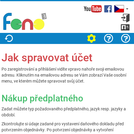
Facebook
Přihl
se
Zareg
Nastavení
Jak na to?
O projektu
Jak spravovat účet
Po
zaregistrování
a
přihlášení
vidíte vpravo nahoře svoji emailovou
adresu. Kliknutím na emailovou adresu se Vám zobrazí Vaše osobní
menu, ve kterém můžete spravovat svůj účet.
Nákup předplatného
Zadat můžete typ požadovaného předplatného, jazyk resp. jazyky a
období.
Zkontrolujte si údaje zadané pro vystavení daňového dokladu před
potvrzením objednávky. Po potvrzení objednávky a vytvoření