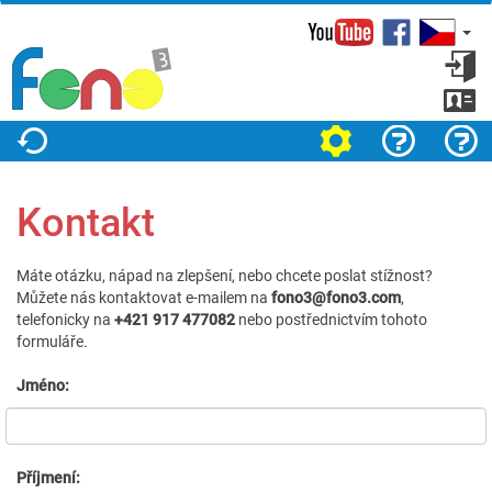
Facebook
Přihl
se
Zareg
Nastavení
Jak na to?
O projektu
Kontakt
Máte otázku, nápad na zlepšení, nebo chcete poslat stížnost?
Můžete nás kontaktovat e-mailem na
fono3@fono3.com
,
telefonicky na
+421 917 477082
nebo postřednictvím tohoto
formuláře.
Jméno:
Příjmení: