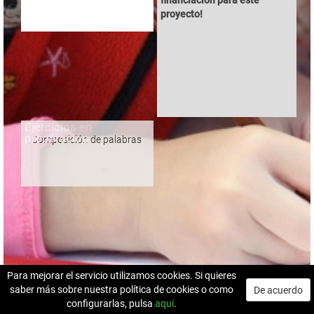
proyecto!
Ejercicios en
preparación
Composición de palabras
Para mejorar el servicio utilizamos cookies. Si quieres
saber más sobre nuestra política de cookies o como
De acuerdo
configurarlas, pulsa
aquí
.