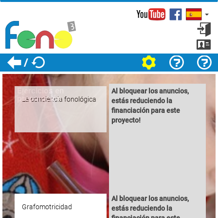
Facebook
Inicia
sesi
Regis
/
Ajustes
¿Cómo funciona?
Sobre el proyecto
Ejercicios en
Al bloquear los anuncios,
preparación
La conciencia fonológica
estás reduciendo la
financiación para este
proyecto!
Al bloquear los anuncios,
Grafomotricidad
estás reduciendo la
financiación para este